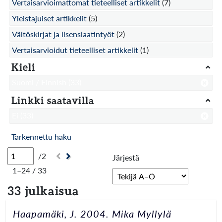
Vertaisarvioimattomat tieteelliset artikkelit
(7)
Yleistajuiset artikkelit
(5)
Väitöskirjat ja lisensiaatintyöt
(2)
Vertaisarvioidut tieteelliset artikkelit
(1)
Kieli
Suomi / Finnish
(33)
Linkki saatavilla
Ei
(33)
Tarkennettu haku
/2
Järjestä
1–24 / 33
33 julkaisua
Haapamäki, J. 2004. Mika Myllylä