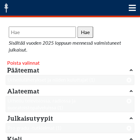
Hae
Sisältää vuoden 2025 loppuun mennessä valmistuneet
julkaisut.
Poista valinnat
Pääteemat
Urheilulähetykset ja niiden kuluttajat
(1)
Alateemat
Urheilu televisiossa, radiossa ja
suoratoistopalveluissa
(1)
Julkaisutyypit
Pro gradu -tutkielmat
(1)
Kieli