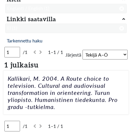
Englanti / English
(1)
Linkki saatavilla
Ei
(1)
Tarkennettu haku
/1
1–1 / 1
Järjestä
1 julkaisu
Kallikari, M. 2004. A Route choice to
television. Cultural and audiovisual
transformation in orienteering. Turun
yliopisto. Humanistinen tiedekunta. Pro
gradu -tutkielma.
/1
1–1 / 1