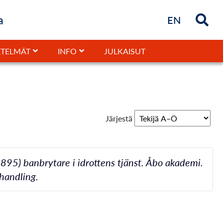
a
Briefly in
EN
JULKAISUT
TELMÄT
INFO
Järjestä
895) banbrytare i idrottens tjänst. Åbo akademi.
vhandling.