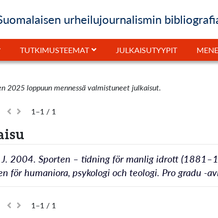
Suomalaisen urheilujournalismin bibliografi
JULKAISUTYYPIT
TUTKIMUSTEEMAT
MENE
en 2025 loppuun mennessä valmistuneet julkaisut.
1–1 / 1
aisu
 J. 2004. Sporten – tidning för manlig idrott (1881–1
en för humaniora, psykologi och teologi. Pro gradu -a
1–1 / 1