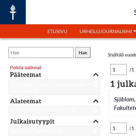
ETUSIVU
URHEILUJOURNALISMI
Hae
Sisältää vuod
Poista valinnat
/1
Pääteemat
1 julk
Urheilujournalismin historia ja kirja-
arvostelut
(1)
Sjöblom,
Alateemat
Fakultet
Urheilujournalismin historia
(1)
Julkaisutyypit
/1
Pro gradu -tutkielmat
(1)