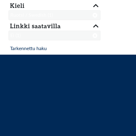
Kieli
Ruotsi / Swedish
(1)
Linkki saatavilla
Ei
(1)
Tarkennettu haku