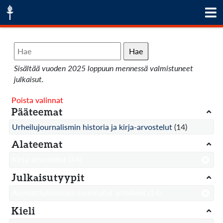
Hae
Sisältää vuoden 2025 loppuun mennessä valmistuneet
julkaisut.
Poista valinnat
Pääteemat
Urheilujournalismin historia ja kirja-arvostelut
(14)
Alateemat
Kirja-arvostelut
(14)
Julkaisutyypit
Ammattiyhteisölle suunnatut artikkelit
(14)
Kieli