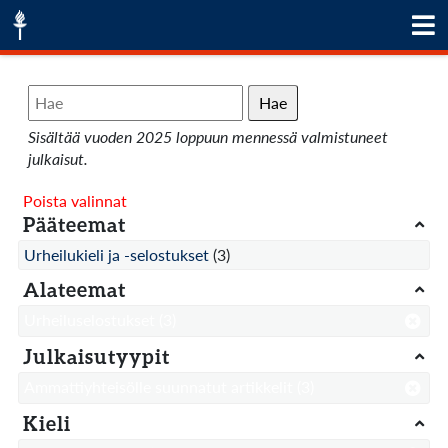
Hae
Sisältää vuoden 2025 loppuun mennessä valmistuneet
julkaisut.
Poista valinnat
Pääteemat
Urheilukieli ja -selostukset
(3)
Alateemat
Urheiluselostukset
(3)
Julkaisutyypit
Ammattiyhteisölle suunnatut artikkelit
(3)
Kieli