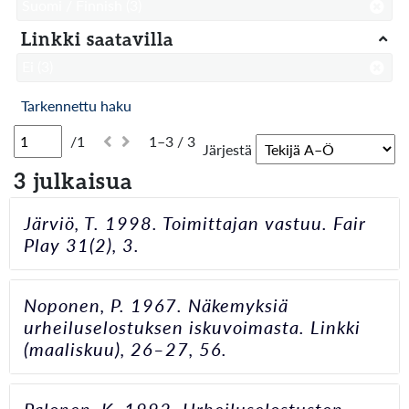
Suomi / Finnish
(3)
Linkki saatavilla
Ei
(3)
Tarkennettu haku
/1
1–3 / 3
Järjestä
3 julkaisua
Järviö, T. 1998. Toimittajan vastuu. Fair
Play 31(2), 3.
Noponen, P. 1967. Näkemyksiä
urheiluselostuksen iskuvoimasta. Linkki
(maaliskuu), 26–27, 56.