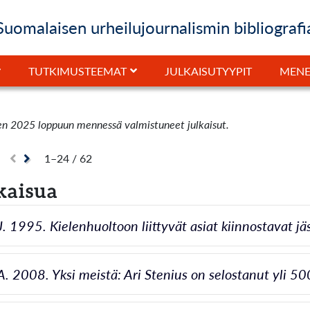
Suomalaisen urheilujournalismin bibliografi
JULKAISUTYYPIT
TUTKIMUSTEEMAT
MENE
en 2025 loppuun mennessä valmistuneet julkaisut.
1–24 / 62
kaisua
J. 1995. Kielenhuoltoon liittyvät asiat kiinnostavat jä
A. 2008. Yksi meistä: Ari Stenius on selostanut yli 5