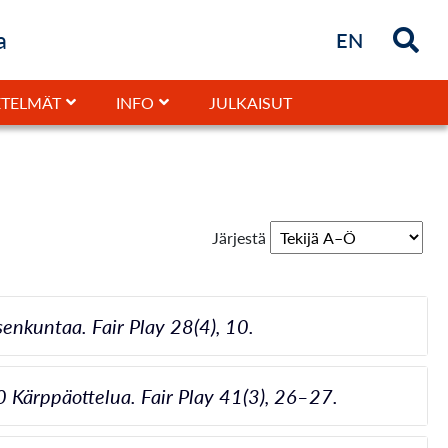
a
Briefly in
EN
JULKAISUT
TELMÄT
INFO
Järjestä
senkuntaa. Fair Play 28(4), 10.
00 Kärppäottelua. Fair Play 41(3), 26–27.