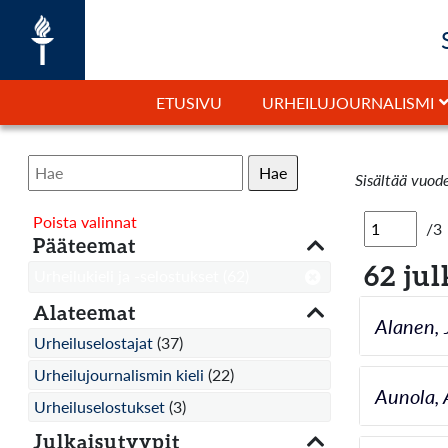
ETUSIVU
URHEILUJOURNALISMI
Hae
Sisältää vuod
Poista valinnat
/3
Pääteemat
62 jul
Urheilukieli ja -selostukset
(62)
Alateemat
Alanen, 
Urheiluselostajat
(37)
Urheilujournalismin kieli
(22)
Aunola, 
Urheiluselostukset
(3)
Julkaisutyypit