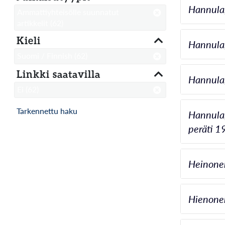
Hannula,
Ammattiyhteisölle suunnatut
artikkelit
(62)
Kieli
Hannula,
Suomi / Finnish
(62)
Linkki saatavilla
Hannula,
Ei
(62)
Tarkennettu haku
Hannula,
peräti 1
Heinonen
Hienonen