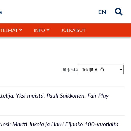
a
Briefly in
EN
JULKAISUT
TELMÄT
INFO
Järjestä
elija. Yksi meistä: Pauli Saikkonen. Fair Play
si: Martti Jukola ja Harri Eljanko 100-vuotiaita.