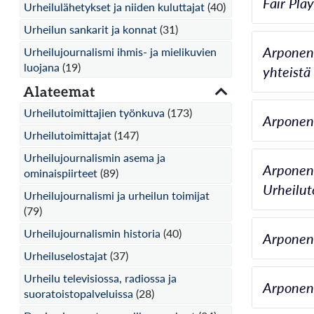
Fair Pla
Urheilulähetykset ja niiden kuluttajat
(40)
Urheilun sankarit ja konnat
(31)
Arponen,
Urheilujournalismi ihmis- ja mielikuvien
luojana
(19)
yhteistä
Alateemat
Urheilutoimittajien työnkuva
(173)
Arponen,
Urheilutoimittajat
(147)
Urheilujournalismin asema ja
Arponen,
ominaispiirteet
(89)
Urheilut
Urheilujournalismi ja urheilun toimijat
(79)
Urheilujournalismin historia
(40)
Arponen,
Urheiluselostajat
(37)
Urheilu televisiossa, radiossa ja
Arponen,
suoratoistopalveluissa
(28)