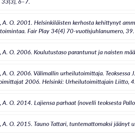
y 33(3), 6–7.
 A. O. 2001. Helsinkiläisten kerhosta kehittynyt ammatt
 toimintaa. Fair Play 34(4) 70-vuotisjuhlanumero, 39.
 A. O. 2006. Koulutustaso parantunut ja naisten mää
 A. O. 2006. Välimallin urheilutoimittaja. Teoksessa J
oimittajat 2006. Helsinki: Urheilutoimittajain Liitto,
 A. O. 2014. Lajiensa parhaat (novelli teoksesta Pallo 
 A. O. 2015. Tauno Tattari, tuntemattomaksi jäänyt ur