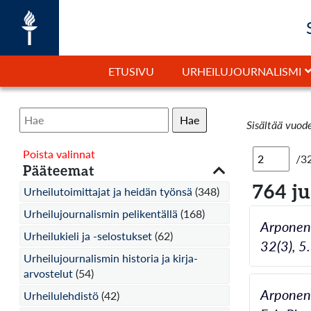
ETUSIVU
URHEILUJOURNALISMI
Hae
Sisältää vuod
Poista valinnat
/3
Pääteemat
764 j
Urheilutoimittajat ja heidän työnsä
(348)
Urheilujournalismin pelikentällä
(168)
Arponen,
Urheilukieli ja -selostukset
(62)
32(3), 5.
Urheilujournalismin historia ja kirja-
arvostelut
(54)
Arponen,
Urheilulehdistö
(42)