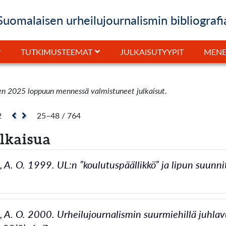
Suomalaisen urheilujournalismin bibliografi
JULKAISUTYYPIT
TUTKIMUSTEEMAT
MENE
en 2025 loppuun mennessä valmistuneet julkaisut.
2
25–48 / 764
ulkaisua
 A. O. 1999. UL:n ”koulutuspäällikkö” ja lipun suunnitt
 A. O. 2000. Urheilujournalismin suurmiehillä juhlavuo