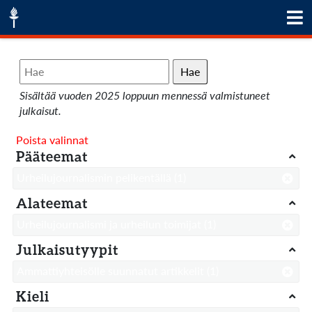
Hae
Sisältää vuoden 2025 loppuun mennessä valmistuneet
julkaisut.
Poista valinnat
Pääteemat
Urheilujournalismin pelikentällä
(1)
Alateemat
Urheilujournalismi ja urheilun toimijat
(1)
Julkaisutyypit
Ammattiyhteisölle suunnatut artikkelit
(1)
Kieli