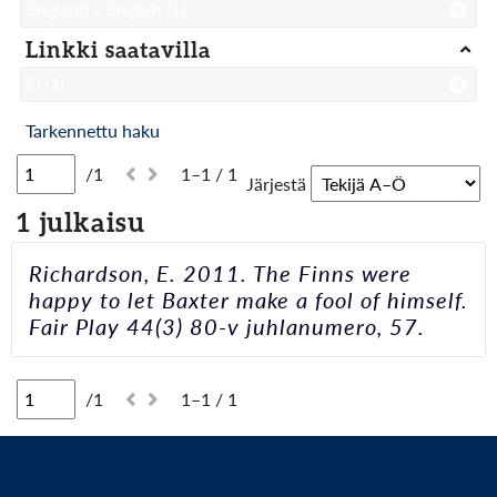
Englanti / English
(1)
Linkki saatavilla
Ei
(1)
Tarkennettu haku
/1
1–1 / 1
Järjestä
1 julkaisu
Richardson, E. 2011. The Finns were
happy to let Baxter make a fool of himself.
Fair Play 44(3) 80-v juhlanumero, 57.
/1
1–1 / 1