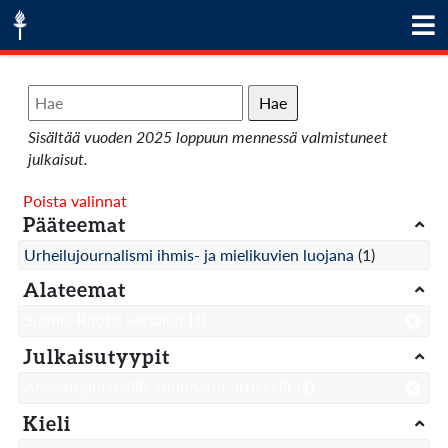
Hae
Sisältää vuoden 2025 loppuun mennessä valmistuneet
julkaisut.
Poista valinnat
Pääteemat
Urheilujournalismi ihmis- ja mielikuvien luojana
(1)
Alateemat
Suomi–Ruotsi vertailut
(1)
Julkaisutyypit
Ammattiyhteisölle suunnatut artikkelit
(1)
Kieli