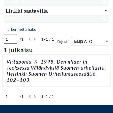
Suomi / Finnish
(1)
Linkki saatavilla
Ei
(1)
Tarkennettu haku
/1
1–1 / 1
Järjestä
1 julkaisu
Virtapohja, K. 1998. Den glider in.
Teoksessa Välähdyksiä Suomen urheilusta.
Helsinki: Suomen Urheilumuseosäätiö,
102–103.
/1
1–1 / 1