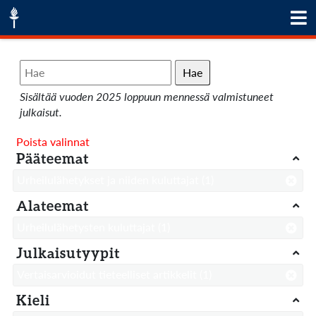
Hae
Sisältää vuoden 2025 loppuun mennessä valmistuneet
julkaisut.
Poista valinnat
Pääteemat
Urheilulähetykset ja niiden kuluttajat
(1)
Alateemat
Urheilulähetysten kuluttajat
(1)
Julkaisutyypit
Vertaisarvioidut tieteelliset artikkelit
(1)
Kieli