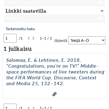
Englanti / English
(1)
Linkki saatavilla
Kyllä
(1)
Tarkennettu haku
/1
1–1 / 1
Järjestä
1 julkaisu
Salomaa, E. & Lehtinen, E. 2018.
“Congratulations, you’re on TV!” Middle-
space performances of live tweeters during
the FIFA World Cup. Discourse, Context
and Media 25, 132–142.
/1
1–1 / 1