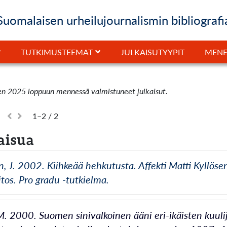
Suomalaisen urheilujournalismin bibliografi
JULKAISUTYYPIT
TUTKIMUSTEEMAT
MENE
en 2025 loppuun mennessä valmistuneet julkaisut.
1–2 / 2
aisua
n, J. 2002. Kiihkeää hehkutusta. Affekti Matti Kyllöse
itos. Pro gradu -tutkielma.
M. 2000. Suomen sinivalkoinen ääni eri-ikäisten kuuli