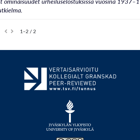
et ominaisuudet urheiluselostuksissa vuosina 1937–197
utkielma.
1–2 / 2