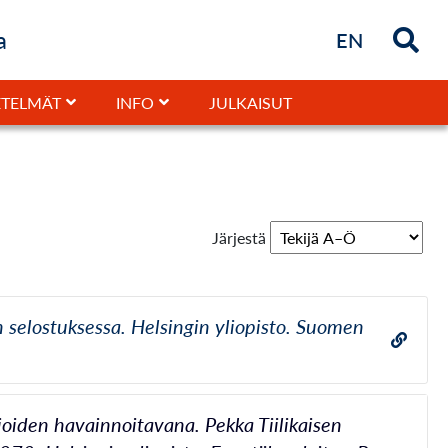
a
Briefly in
EN
JULKAISUT
TELMÄT
INFO
Järjestä
n selostuksessa. Helsingin yliopisto. Suomen
joiden havainnoitavana. Pekka Tiilikaisen