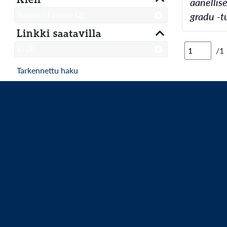
äänellis
Suomi / Finnish
(2)
gradu -t
Linkki saatavilla
Ei
(2)
/1
Tarkennettu haku