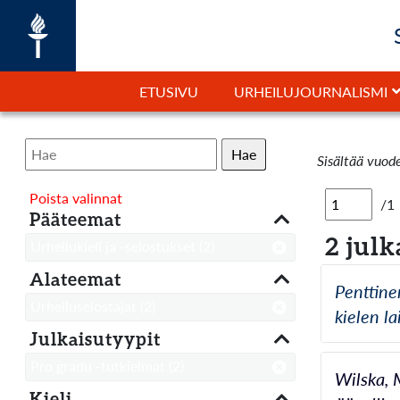
ETUSIVU
URHEILUJOURNALISMI
Hae
Sisältää vuod
Poista valinnat
/1
Pääteemat
2 julk
Urheilukieli ja -selostukset
(2)
Alateemat
Penttine
Urheiluselostajat
(2)
kielen la
Julkaisutyypit
Pro gradu -tutkielmat
(2)
Wilska, 
Kieli