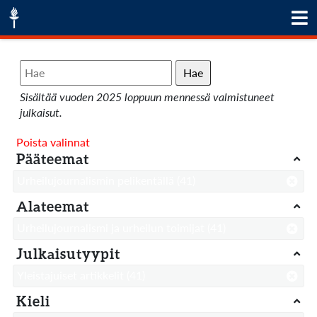
Hae
Sisältää vuoden 2025 loppuun mennessä valmistuneet
julkaisut.
Poista valinnat
Pääteemat
Urheilujournalismin pelikentällä
(41)
Alateemat
Urheilujournalismi ja urheilun toimijat
(41)
Julkaisutyypit
Yleistajuiset artikkelit
(41)
Kieli