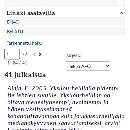
Suomi / Finnish
(41)
Linkki saatavilla
Ei
(40)
Kyllä
(1)
Tarkennettu haku
/2
Järjestä
1–24 / 41
41 julkaisua
Alaja, E. 2005. Yksilöurheilijalla pidempi
tie lehtien sivuille. Yksilöurheilijan on
oltava menestyneempi, avoimempi ja
hänen yksityiselämänsä
kohahduttavampaa kuin joukkueurheilijalla
medianäkyvyyden saavuttamiseksi, arvioi
Helsingin yliopistossa tehty