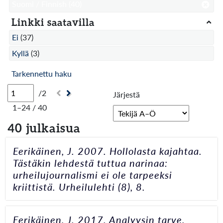
Suomi / Finnish
(40)
Linkki saatavilla
Ei
(37)
Kyllä
(3)
Tarkennettu haku
/2
Järjestä
1–24 / 40
40 julkaisua
Eerikäinen, J. 2007. Hollolasta kajahtaa.
Tästäkin lehdestä tuttua narinaa:
urheilujournalismi ei ole tarpeeksi
kriittistä. Urheilulehti (8), 8.
Eerikäinen, J. 2017. Analyysin tarve.