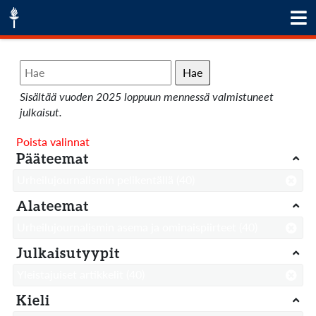
Hae
Sisältää vuoden 2025 loppuun mennessä valmistuneet
julkaisut.
Poista valinnat
Pääteemat
Urheilujournalismin pelikentällä
(40)
Alateemat
Urheilujournalismin asema ja ominaispiirteet
(40)
Julkaisutyypit
Yleistajuiset artikkelit
(40)
Kieli