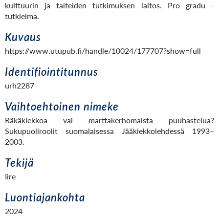
kulttuurin ja taiteiden tutkimuksen laitos. Pro gradu -
tutkielma.
Kuvaus
https://www.utupub.fi/handle/10024/177707?show=full
Identifiointitunnus
urh2287
Vaihtoehtoinen nimeke
Räkäkiekkoa vai marttakerhomaista puuhastelua?
Sukupuoliroolit suomalaisessa Jääkiekkolehdessä 1993–
2003.
Tekijä
Iire
Luontiajankohta
2024