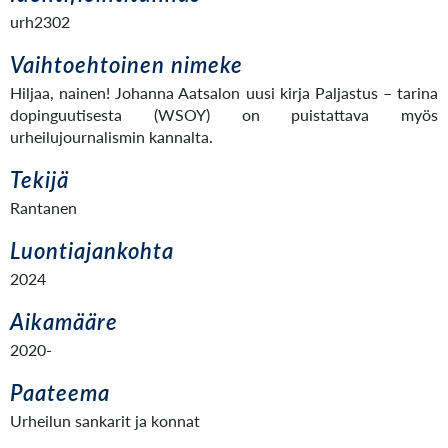
urh2302
Vaihtoehtoinen nimeke
Hiljaa, nainen! Johanna Aatsalon uusi kirja Paljastus – tarina
dopinguutisesta (WSOY) on puistattava myös
urheilujournalismin kannalta.
Tekijä
Rantanen
Luontiajankohta
2024
Aikamääre
2020-
Paateema
Urheilun sankarit ja konnat