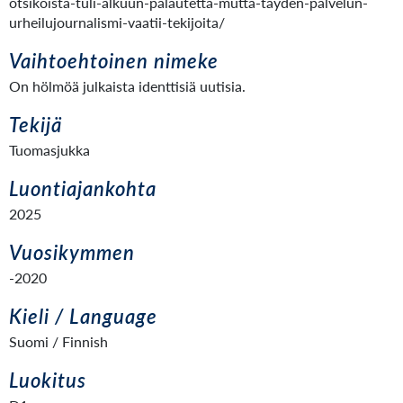
otsikoista-tuli-alkuun-palautetta-mutta-tayden-palvelun-
urheilujournalismi-vaatii-tekijoita/
Vaihtoehtoinen nimeke
On hölmöä julkaista identtisiä uutisia.
Tekijä
Tuomasjukka
Luontiajankohta
2025
Vuosikymmen
-2020
Kieli / Language
Suomi / Finnish
Luokitus