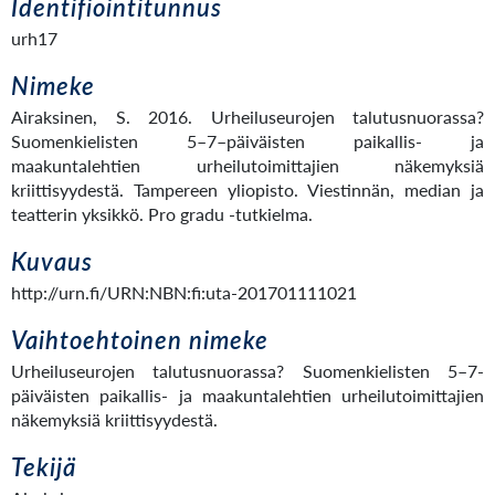
Identifiointitunnus
urh17
Nimeke
Airaksinen, S. 2016. Urheiluseurojen talutusnuorassa?
Suomenkielisten 5–7–päiväisten paikallis- ja
maakuntalehtien urheilutoimittajien näkemyksiä
kriittisyydestä. Tampereen yliopisto. Viestinnän, median ja
teatterin yksikkö. Pro gradu -tutkielma.
Kuvaus
http://urn.fi/URN:NBN:fi:uta-201701111021
Vaihtoehtoinen nimeke
Urheiluseurojen talutusnuorassa? Suomenkielisten 5–7-
päiväisten paikallis- ja maakuntalehtien urheilutoimittajien
näkemyksiä kriittisyydestä.
Tekijä