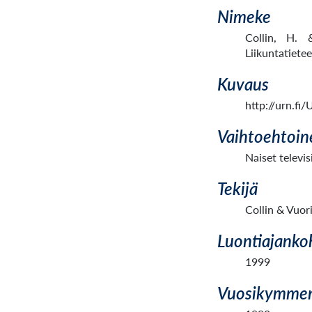
Nimeke
Collin, H. &
Liikuntatietee
Kuvaus
http://urn.f
Vaihtoehtoin
Naiset televis
Tekijä
Collin & Vuor
Luontiajanko
1999
Vuosikymme