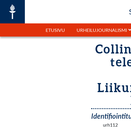
ETUSIVU
URHEILUJOURNALISMI
Collin
tel
Liiku
Identifiointi
urh112