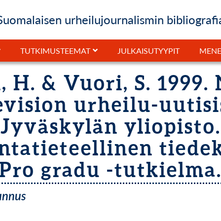
Suomalaisen urheilujournalismin bibliografi
JULKAISUTYYPIT
TUTKIMUSTEEMAT
MENE
, H. & Vuori, S. 1999.
evision urheilu-uutisi
Jyväskylän yliopisto.
ntatieteellinen tiede
Pro gradu -tutkielma
tunnus