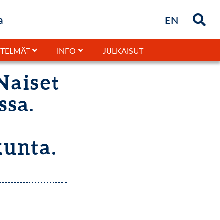
a
Briefly in
EN
JULKAISUT
TELMÄT
INFO
 Naiset
ssa.
kunta.
.