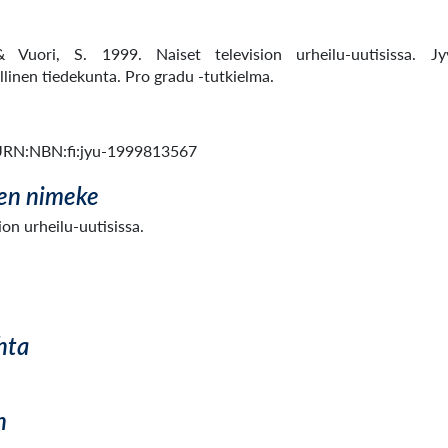
 Vuori, S. 1999. Naiset television urheilu-uutisissa. Jyv
llinen tiedekunta. Pro gradu -tutkielma.
i/URN:NBN:fi:jyu-1999813567
en nimeke
ion urheilu-uutisissa.
i
hta
n