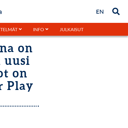
a
Briefly in
EN
JULKAISUT
TELMÄT
INFO
nna on
 uusi
ot on
r Play