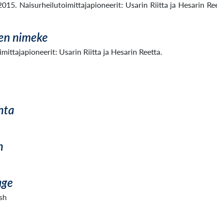
015. Naisurheilutoimittajapioneerit: Usarin Riitta ja Hesarin Reet
en nimeke
mittajapioneerit: Usarin Riitta ja Hesarin Reetta.
hta
n
age
sh