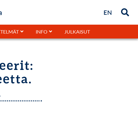
a
Briefly in
EN
JULKAISUT
TELMÄT
INFO
eerit:
eetta.
.