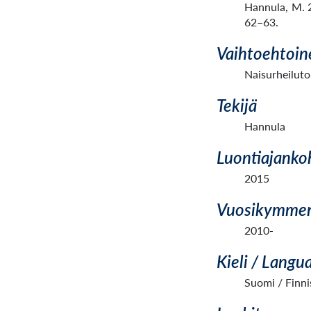
Hannula, M. 2
62–63.
Vaihtoehtoin
Naisurheilutoi
Tekijä
Hannula
Luontiajanko
2015
Vuosikymme
2010-
Kieli / Langu
Suomi / Finni