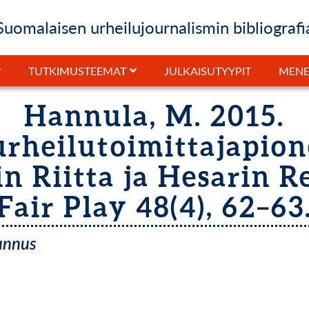
Suomalaisen urheilujournalismin bibliografi
JULKAISUTYYPIT
TUTKIMUSTEEMAT
MENE
Hannula, M. 2015.
rheilutoimittajapion
n Riitta ja Hesarin R
Fair Play 48(4), 62–63
tunnus