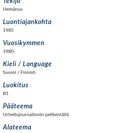
Tekijä
Hemánus
Luontiajankohta
1985
Vuosikymmen
1980-
Kieli / Language
Suomi / Finnish
Luokitus
B1
Pääteema
Urheilujournalismin pelikentällä
Alateema