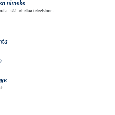
en nimeke
lla lisää urheilua televisioon.
hta
n
age
sh