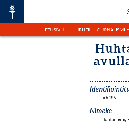
ETUSIVU
URHEILUJOURNALISMI
Huhta
avulla
Identifiointi
urh485
Nimeke
Huhtaniemi, P.