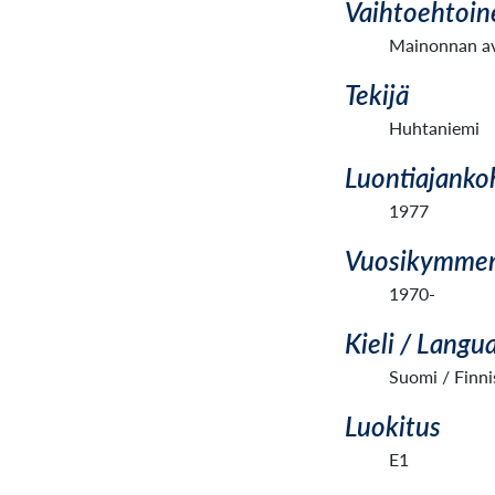
Vaihtoehtoin
Mainonnan avu
Tekijä
Huhtaniemi
Luontiajanko
1977
Vuosikymme
1970-
Kieli / Langu
Suomi / Finni
Luokitus
E1