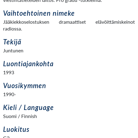
Vaihtoehtoinen nimeke
Jääkiekkoselostuksen dramaattiset elävöittämiskeinot
radiossa.
Tekijä
Juntunen
Luontiajankohta
1993
Vuosikymmen
1990-
Kieli / Language
Suomi / Finnish
Luokitus
G2