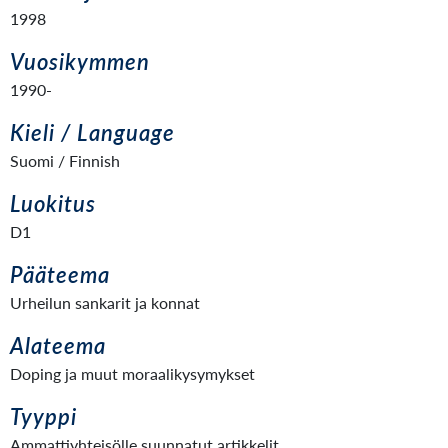
1998
Vuosikymmen
1990-
Kieli / Language
Suomi / Finnish
Luokitus
D1
Pääteema
Urheilun sankarit ja konnat
Alateema
Doping ja muut moraalikysymykset
Tyyppi
Ammattiyhteisölle suunnatut artikkelit