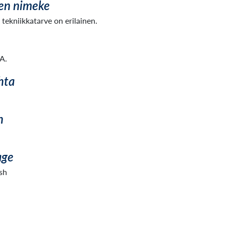
en nimeke
tekniikkatarve on erilainen.
 A.
hta
n
age
sh