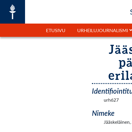
ETUSIVU
URHEILUJOURNALISMI
Jää
pä
eri
Identifiointi
urh627
Nimeke
Jääskeläinen,