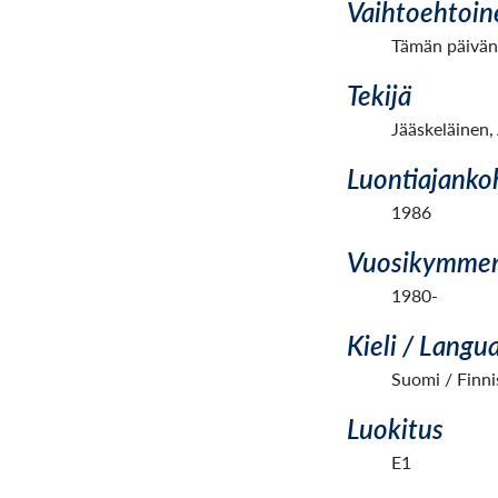
Vaihtoehtoin
Tämän päivän 
Tekijä
Jääskeläinen,
Luontiajanko
1986
Vuosikymme
1980-
Kieli / Langu
Suomi / Finni
Luokitus
E1