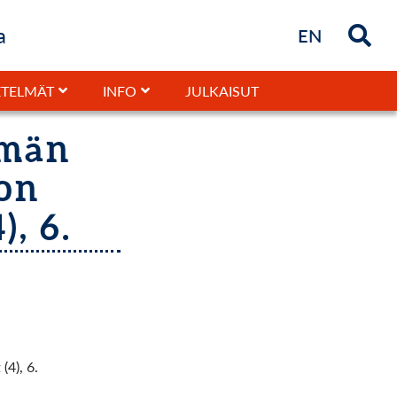
a
Briefly in
EN
JULKAISUT
TELMÄT
INFO
ämän
 on
, 6.
(4), 6.