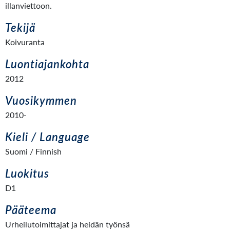
illanviettoon.
Tekijä
Koivuranta
Luontiajankohta
2012
Vuosikymmen
2010-
Kieli / Language
Suomi / Finnish
Luokitus
D1
Pääteema
Urheilutoimittajat ja heidän työnsä