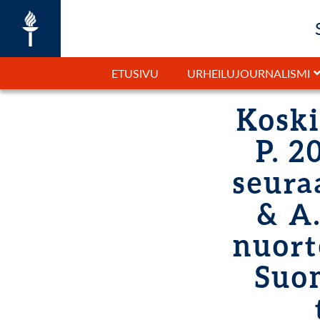
ETUSIVU
URHEILUJOURNALISMI
Koski
P. 2
seura
& A.
nuort
Suo