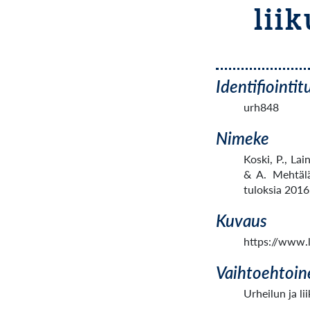
lii
Identifiointi
urh848
Nimeke
Koski, P., La
& A. Mehtälä
tuloksia 2016
Kuvaus
https://www.
Vaihtoehtoin
Urheilun ja l