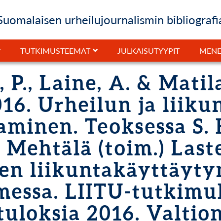
Suomalaisen urheilujournalismin bibliografi
JULKAISUTYYPIT
TUTKIMUSTEEMAT
MENE
, P., Laine, A. & Matil
016. Urheilun ja liik
aminen. Teoksessa S.
 Mehtälä (toim.) Last
en liikuntakäyttäyt
messa. LIITU-tutkimu
tuloksia 2016. Valtio