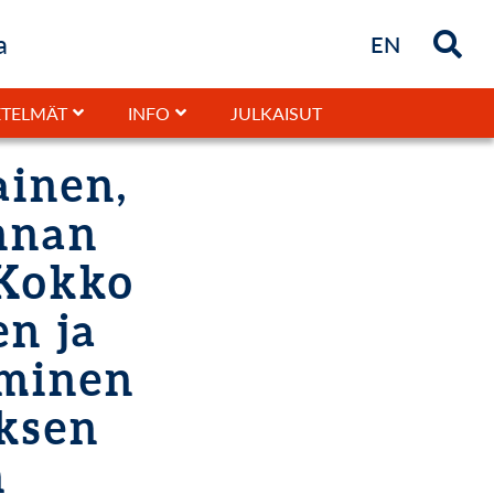
a
Briefly in
EN
JULKAISUT
TELMÄT
INFO
ainen,
unnan
 Kokko
en ja
yminen
ksen
n