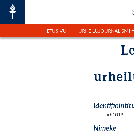
ETUSIVU
URHEILUJOURNALISMI
Le
urheil
Identifiointi
urh1019
Nimeke