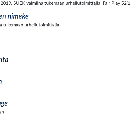
. 2019. SUEK valmiina tukemaan urheilutoimittajia. Fair Play 52(1
en nimeke
 tukemaan urheilutoimittajia.
hta
n
age
sh