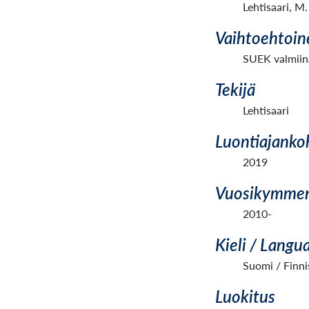
Lehtisaari, M
Vaihtoehtoin
SUEK valmiina
Tekijä
Lehtisaari
Luontiajanko
2019
Vuosikymme
2010-
Kieli / Langu
Suomi / Finni
Luokitus