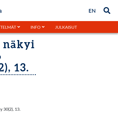
a
Briefly in
EN
JULKAISUT
TELMÄT
INFO
s näkyi
6
), 13.
y 30(2), 13.