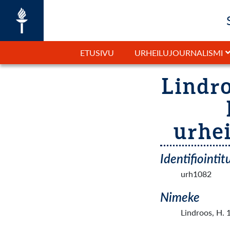
ETUSIVU
URHEILUJOURNALISMI
Lindro
urhei
Identifiointi
urh1082
Nimeke
Lindroos, H. 