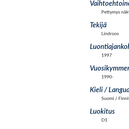
Vaihtoehtoin
Pettymys näky
Tekijä
Lindroos
Luontiajanko
1997
Vuosikymme
1990-
Kieli / Langu
Suomi / Finni
Luokitus
D1