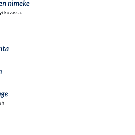
en nimeke
i kuvassa.
hta
n
age
sh