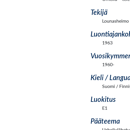
Tekijä
Lounasheimo
Luontiajanko
1963
Vuosikymme
1960-
Kieli / Langu
Suomi / Finni
Luokitus
E1
Pääteema
Urheilulähetyk