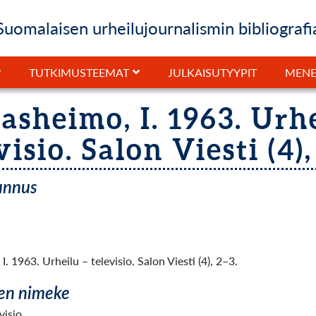
Suomalaisen urheilujournalismin bibliografi
JULKAISUTYYPIT
TUTKIMUSTEEMAT
MENE
asheimo, I. 1963. Urhe
visio. Salon Viesti (4),
tunnus
. 1963. Urheilu – televisio. Salon Viesti (4), 2–3.
en nimeke
visio.