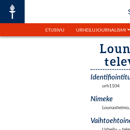
ETUSIVU
URHEILUJOURNALISMI
Loun
tele
Identifiointi
urh1104
Nimeke
Lounasheimo, I
Vaihtoehtoin
Urheilu – tele