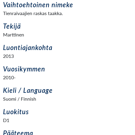
Vaihtoehtoinen nimeke
Tienraivaajien raskas taakka.
Tekijä
Marttinen
Luontiajankohta
2013
Vuosikymmen
2010-
Kieli / Language
Suomi / Finnish
Luokitus
D1
Pääteema