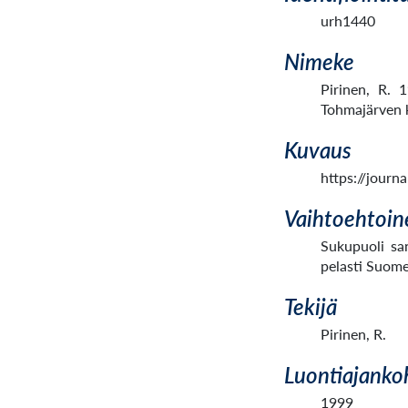
urh1440
Nimeke
Pirinen, R. 
Tohmajärven k
Kuvaus
https://journ
Vaihtoehtoin
Sukupuoli sa
pelasti Suom
Tekijä
Pirinen, R.
Luontiajanko
1999