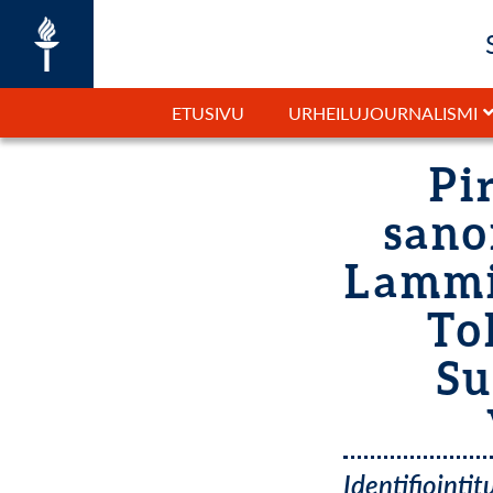
ETUSIVU
URHEILUJOURNALISMI
Pi
sano
Lammin
To
Su
Identifiointi