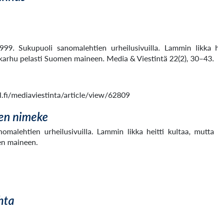
1999. Sukupuoli sanomalehtien urheilusivuilla. Lammin likka h
arhu pelasti Suomen maineen. Media & Viestintä 22(2), 30–43.
al.fi/mediaviestinta/article/view/62809
en nimeke
nomalehtien urheilusivuilla. Lammin likka heitti kultaa, mutt
en maineen.
hta