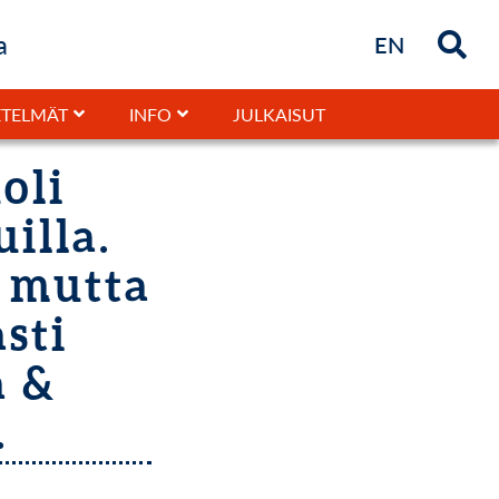
a
Briefly in
EN
JULKAISUT
TELMÄT
INFO
oli
illa.
, mutta
sti
a &
.