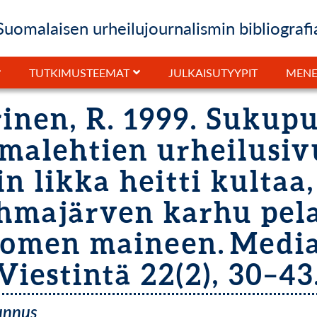
Suomalaisen urheilujournalismin bibliografi
JULKAISUTYYPIT
TUTKIMUSTEEMAT
MENE
rinen, R. 1999. Sukupu
malehtien urheilusivu
 likka heitti kultaa
hmajärven karhu pela
omen maineen. Medi
Viestintä 22(2), 30–43
tunnus