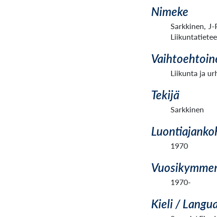
Nimeke
Sarkkinen, J-
Liikuntatietee
Vaihtoehtoin
Liikunta ja 
Tekijä
Sarkkinen
Luontiajanko
1970
Vuosikymme
1970-
Kieli / Langu