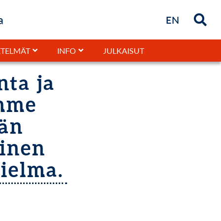
a
Briefly in
EN
JULKAISUT
TELMÄT
INFO
nta ja
ömme
län
linen
kielma.