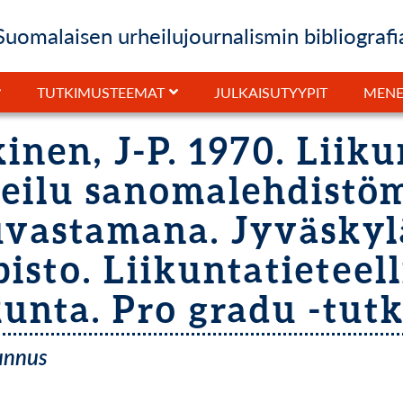
Suomalaisen urheilujournalismin bibliografi
JULKAISUTYYPIT
TUTKIMUSTEEMAT
MENE
inen, J-P. 1970. Liiku
eilu sanomalehdist
vastamana. Jyväsky
pisto. Liikuntatieteel
unta. Pro gradu -tut
tunnus