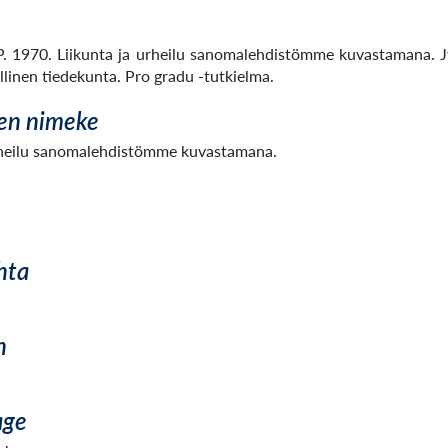
P. 1970. Liikunta ja urheilu sanomalehdistömme kuvastamana. Jy
llinen tiedekunta. Pro gradu -tutkielma.
en nimeke
urheilu sanomalehdistömme kuvastamana.
hta
n
age