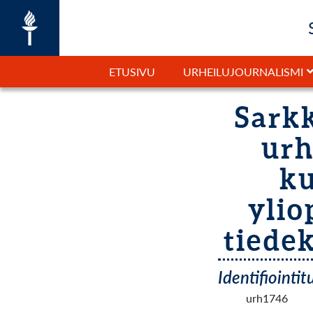
ETUSIVU
URHEILUJOURNALISMI
Sarkk
urh
ku
ylio
tiedek
Identifiointi
urh1746