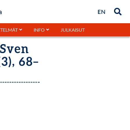
a
Briefly in
EN
JULKAISUT
TELMÄT
INFO
 Sven
3), 68–