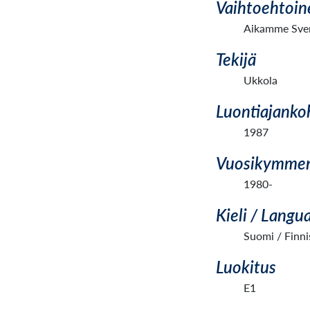
Vaihtoehtoin
Aikamme Sven
Tekijä
Ukkola
Luontiajanko
1987
Vuosikymme
1980-
Kieli / Langu
Suomi / Finni
Luokitus
E1