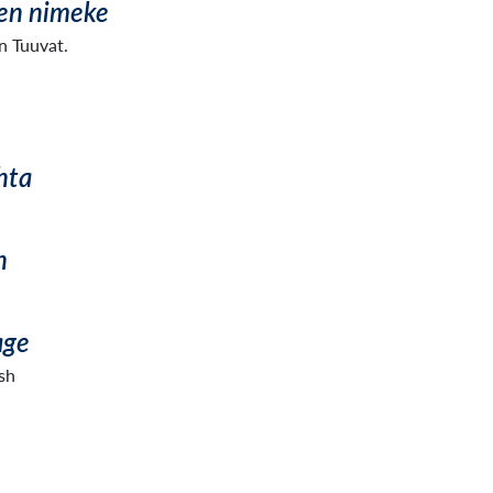
en nimeke
 Tuuvat.
hta
n
age
sh