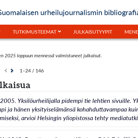
Suomalaisen urheilujournalismin bibliografi
JULKAISUTYYPIT
TUTKIMUSTEEMAT
MENE
en 2025 loppuun mennessä valmistuneet julkaisut.
1–24 / 146
ulkaisua
 2005. Yksilöurheilijalla pidempi tie lehtien sivuille.
i ja hänen yksityiselämänsä kohahduttavampaa kuin
miseksi, arvioi Helsingin yliopistossa tehty mediatutk