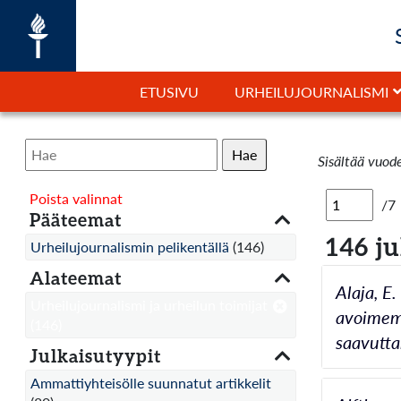
ETUSIVU
URHEILUJOURNALISMI
Hae
Sisältää vuod
Poista valinnat
/7
Pääteemat
146 j
Urheilujournalismin pelikentällä
(146)
Alateemat
Alaja, E.
Urheilujournalismi ja urheilun toimijat
avoimemp
(146)
saavutta
Julkaisutyypit
Ammattiyhteisölle suunnatut artikkelit