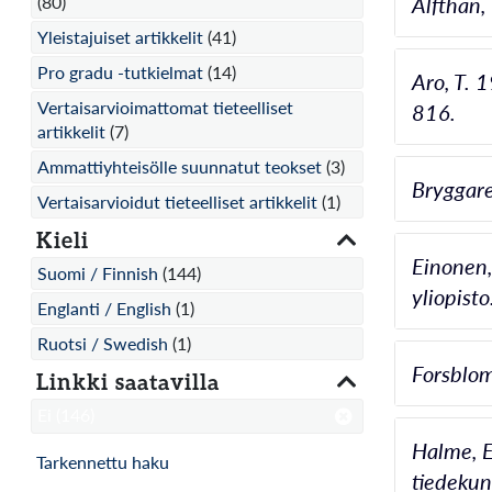
(80)
Alfthan,
Yleistajuiset artikkelit
(41)
Pro gradu -tutkielmat
(14)
Aro, T. 
Vertaisarvioimattomat tieteelliset
816.
artikkelit
(7)
Ammattiyhteisölle suunnatut teokset
(3)
Bryggare
Vertaisarvioidut tieteelliset artikkelit
(1)
Kieli
Einonen,
Suomi / Finnish
(144)
yliopisto
Englanti / English
(1)
Ruotsi / Swedish
(1)
Forsblom
Linkki saatavilla
Ei
(146)
Halme, E
Tarkennettu haku
tiedekun