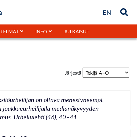
a
Briefly in
EN
JULKAISUT
TELMÄT
INFO
Järjestä
 Yksilöurheilijan on oltava menestyneempi,
 joukkueurheilijalla medianäkyvyyden
imus. Urheilulehti (46), 40–41.