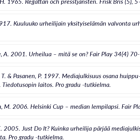
 H. 1965. Regattan och presstjänsten. Frisk Bris (5), 
1917. Kuuluuko urheilijain yksityiselämän valvonta u
, A. 2001. Urheilua – mitä se on? Fair Play 34(4) 70
 T. & Pasanen, P. 1997. Mediajulkisuus osana huippu
. Tiedotusopin laitos. Pro gradu -tutkielma.
, M. 2006. Helsinki Cup – median lempilapsi. Fair Pl
. 2005. Just Do It? Kuinka urheilija pärjää mediajulkis
ta. Pro gradu -tutkielma.