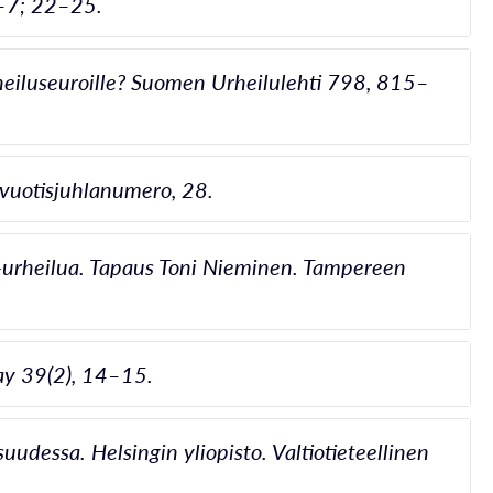
5–7; 22–25.
rheiluseuroille? Suomen Urheilulehti 798, 815–
-vuotisjuhlanumero, 28.
-urheilua. Tapaus Toni Nieminen. Tampereen
ay 39(2), 14–15.
uudessa. Helsingin yliopisto. Valtiotieteellinen