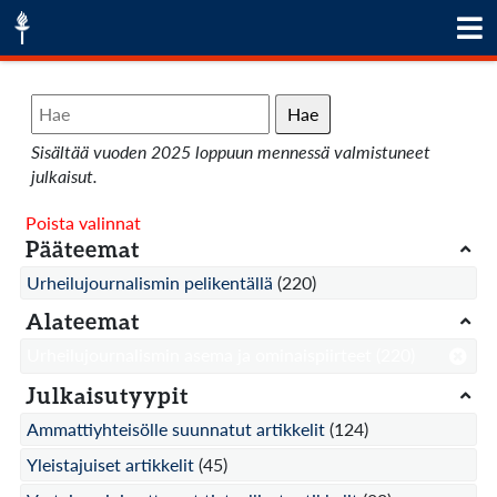
Hae
Sisältää vuoden 2025 loppuun mennessä valmistuneet
julkaisut.
Poista valinnat
Pääteemat
Urheilujournalismin pelikentällä
(220)
Alateemat
Urheilujournalismin asema ja ominaispiirteet
(220)
Julkaisutyypit
Ammattiyhteisölle suunnatut artikkelit
(124)
Yleistajuiset artikkelit
(45)