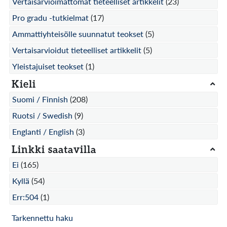
Vertaisarvioimattomat tieteelliset artikkelit
(23)
Pro gradu -tutkielmat
(17)
Ammattiyhteisölle suunnatut teokset
(5)
Vertaisarvioidut tieteelliset artikkelit
(5)
Yleistajuiset teokset
(1)
Kieli
Suomi / Finnish
(208)
Ruotsi / Swedish
(9)
Englanti / English
(3)
Linkki saatavilla
Ei
(165)
Kyllä
(54)
Err:504
(1)
Tarkennettu haku