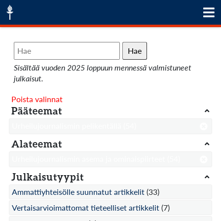
Hae
Sisältää vuoden 2025 loppuun mennessä valmistuneet
julkaisut.
Poista valinnat
Pääteemat
Urheilujournalismin pelikentällä
(54)
Alateemat
Urheilujournalismin asema ja ominaispiirteet
(54)
Julkaisutyypit
Ammattiyhteisölle suunnatut artikkelit
(33)
Vertaisarvioimattomat tieteelliset artikkelit
(7)