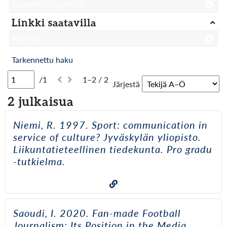
Englanti / English
(2)
Linkki saatavilla
Kyllä
(2)
Tarkennettu haku
/1
1–2 / 2
Järjestä
2 julkaisua
Niemi, R. 1997. Sport: communication in
service of culture? Jyväskylän yliopisto.
Liikuntatieteellinen tiedekunta. Pro gradu
-tutkielma.
Saoudi, I. 2020. Fan-made Football
Journalism: Its Position in the Media