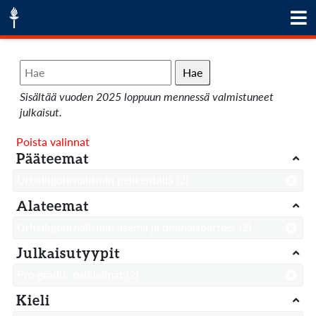
Hae
Sisältää vuoden 2025 loppuun mennessä valmistuneet
julkaisut.
Poista valinnat
Pääteemat
Urheilujournalismin pelikentällä
(2)
Alateemat
Urheilujournalismin asema ja ominaispiirteet
(2)
Julkaisutyypit
Pro gradu -tutkielmat
(2)
Kieli