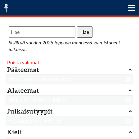
Hae
Sisältää vuoden 2025 loppuun mennessä valmistuneet
julkaisut.
Poista valinnat
Pääteemat
Urheilukieli ja -selostukset
(6)
Alateemat
Urheilujournalismin kieli
(6)
Julkaisutyypit
Yleistajuiset artikkelit
(6)
Kieli