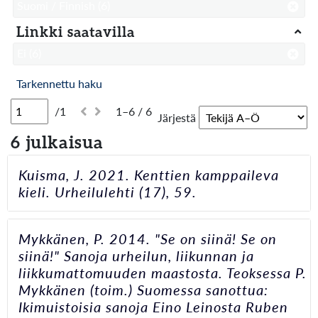
Suomi / Finnish
(6)
Linkki saatavilla
Ei
(6)
Tarkennettu haku
/1
1–6 / 6
Järjestä
6 julkaisua
Kuisma, J. 2021. Kenttien kamppaileva
kieli. Urheilulehti (17), 59.
Mykkänen, P. 2014. "Se on siinä! Se on
siinä!" Sanoja urheilun, liikunnan ja
liikkumattomuuden maastosta. Teoksessa P.
Mykkänen (toim.) Suomessa sanottua:
Ikimuistoisia sanoja Eino Leinosta Ruben