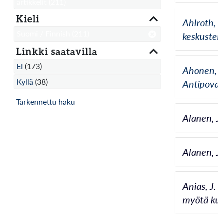
artikkelit
(211)
Kieli
Ahlroth, 
Suomi / Finnish
(211)
keskustel
Linkki saatavilla
Ei
(173)
Ahonen, 
Kyllä
(38)
Antipova 
Tarkennettu haku
Alanen, 
Alanen, 
Anias, J
myötä kul