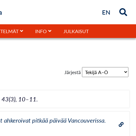
a
Briefly in
EN
JULKAISUT
TELMÄT
INFO
Järjestä
y 43(3), 10–11.
at ahkeroivat pitkää päivää Vancouverissa.