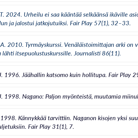
T. 2024. Urheilu ei saa kääntää selkäänsä ikäville asio
un ja jalostui jatkojutuiksi. Fair Play 57(1), 32–33.
A. 2010. Tyrmäyskurssi. Venäläistoimittajan arki on vaa
lähti itsepuolustuskurssille. Journalisti 86(11).
J. 1996. Jäähallin katsomo kuin hollitupa. Fair Play 2
J. 1998. Nagano: Paljon myönteistä, muutamia miinuksi
. 1998. Kännykkää tarvittiin. Naganon kisojen yksi suu
jetuksiin. Fair Play 31(1), 7.