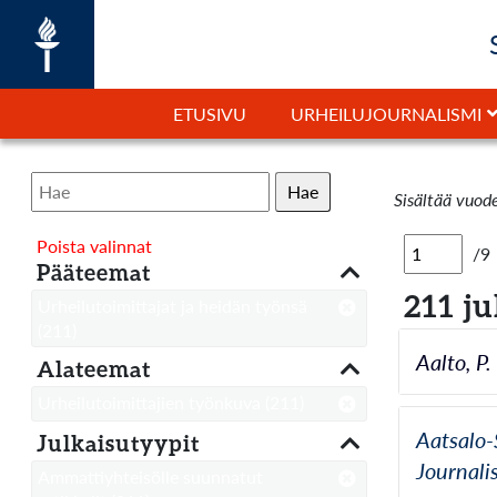
ETUSIVU
URHEILUJOURNALISMI
Hae
Sisältää vuod
Poista valinnat
/9
Pääteemat
211 ju
Urheilutoimittajat ja heidän työnsä
(211)
Aalto, P
Alateemat
Urheilutoimittajien työnkuva
(211)
Aatsalo-
Julkaisutyypit
Journali
Ammattiyhteisölle suunnatut