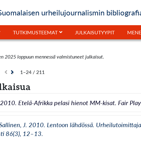
Suomalaisen urheilujournalismin bibliografi
JULKAISUTYYPIT
TUTKIMUSTEEMAT
MENE
en 2025 loppuun mennessä valmistuneet julkaisut.
1–24 / 211
lkaisua
. 2010. Etelä-Afrikka pelasi hienot MM-kisat. Fair Pla
Sallinen, J. 2010. Lentoon lähdössä. Urheilutoimittaj
sti 86(3), 12–13.