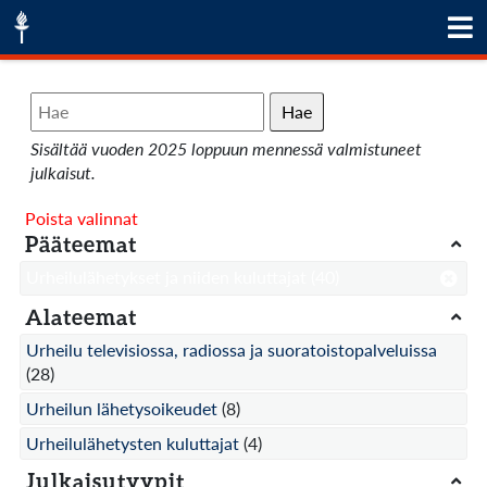
Hae
Sisältää vuoden 2025 loppuun mennessä valmistuneet
julkaisut.
Poista valinnat
Pääteemat
Urheilulähetykset ja niiden kuluttajat
(40)
Alateemat
Urheilu televisiossa, radiossa ja suoratoistopalveluissa
(28)
Urheilun lähetysoikeudet
(8)
Urheilulähetysten kuluttajat
(4)
Julkaisutyypit