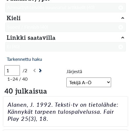
Ammattiyhteisölle suunnatut artikkelit
(40)
Kieli
Suomi / Finnish
(40)
Linkki saatavilla
Ei
(40)
Tarkennettu haku
/2
Järjestä
1–24 / 40
40 julkaisua
Alanen, J. 1992. Teksti-tv on tietolähde:
Kännykät tarpeen tulospalvelussa. Fair
Play 25(3), 18.