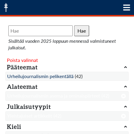
Hae
Sisältää vuoden 2025 loppuun mennessä valmistuneet
julkaisut.
Poista valinnat
Pääteemat
Urheilujournalismin pelikentällä
(42)
Alateemat
Urheilujournalismin asema ja ominaispiirteet
(42)
Julkaisutyypit
Yleistajuiset artikkelit
(42)
Kieli