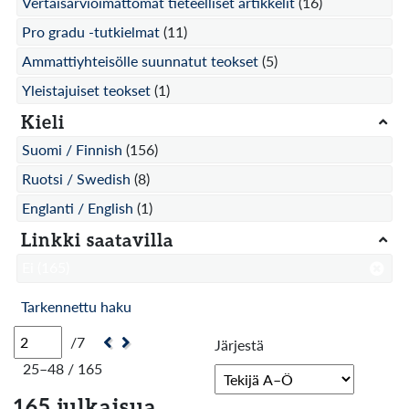
Vertaisarvioimattomat tieteelliset artikkelit
(16)
Pro gradu -tutkielmat
(11)
Ammattiyhteisölle suunnatut teokset
(5)
Yleistajuiset teokset
(1)
Kieli
Suomi / Finnish
(156)
Ruotsi / Swedish
(8)
Englanti / English
(1)
Linkki saatavilla
Ei
(165)
Tarkennettu haku
/7
Järjestä
25–48 / 165
165 julkaisua