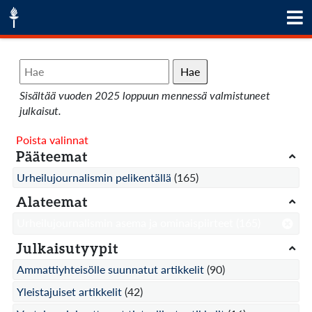
Hae
Sisältää vuoden 2025 loppuun mennessä valmistuneet
julkaisut.
Poista valinnat
Pääteemat
Urheilujournalismin pelikentällä
(165)
Alateemat
Urheilujournalismin asema ja ominaispiirteet
(165)
Julkaisutyypit
Ammattiyhteisölle suunnatut artikkelit
(90)
Yleistajuiset artikkelit
(42)