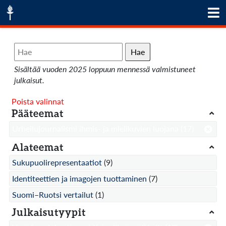
Hae
Sisältää vuoden 2025 loppuun mennessä valmistuneet
julkaisut.
Poista valinnat
Pääteemat
Urheilujournalismi ihmis- ja mielikuvien luojana
(17)
Alateemat
Sukupuolirepresentaatiot
(9)
Identiteettien ja imagojen tuottaminen
(7)
Suomi–Ruotsi vertailut
(1)
Julkaisutyypit