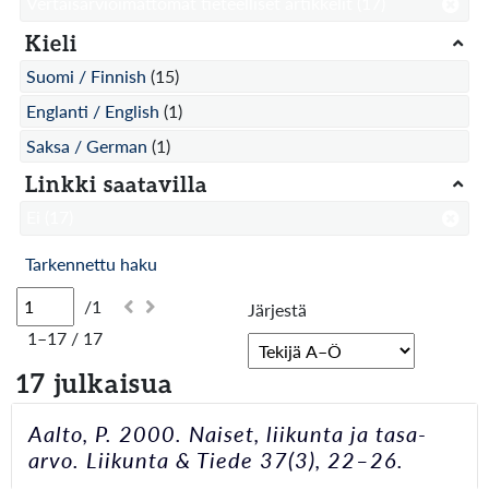
Vertaisarvioimattomat tieteelliset artikkelit
(17)
Kieli
Suomi / Finnish
(15)
Englanti / English
(1)
Saksa / German
(1)
Linkki saatavilla
Ei
(17)
Tarkennettu haku
/1
Järjestä
1–17 / 17
17 julkaisua
Aalto, P. 2000. Naiset, liikunta ja tasa-
arvo. Liikunta & Tiede 37(3), 22–26.