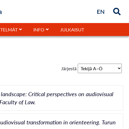
a
Briefly in
EN
JULKAISUT
TELMÄT
INFO
Järjestä
andscape: Critical perspectives on audiovisual
Faculty of Law.
audiovisual transformation in orienteering. Turun