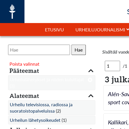
ETUSIVU
URHEILUJOURNALISMI
Hae
Sisältää vuod
Poista valinnat
/1
Pääteemat
3 julk
Urheilulähetykset ja niiden kuluttajat
(3)
Alén-Sav
Alateemat
sport co
Urheilu televisiossa, radiossa ja
suoratoistopalveluissa
(2)
Urheilun lähetysoikeudet
(1)
Kallikar