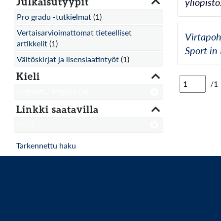
Julkaisutyypit
yliopist
Pro gradu -tutkielmat
(1)
Vertaisarvioimattomat tieteelliset
Virtapoh
artikkelit
(1)
Sport in
Väitöskirjat ja lisensiaatintyöt
(1)
Kieli
/1
Englanti / English
(3)
Linkki saatavilla
Ei
(3)
Tarkennettu haku