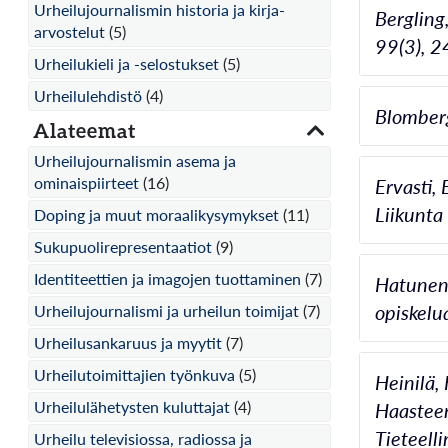
Urheilujournalismin historia ja kirja-
Bergling
arvostelut
(5)
99(3), 
Urheilukieli ja -selostukset
(5)
Urheilulehdistö
(4)
Blomberg
Alateemat
Urheilujournalismin asema ja
ominaispiirteet
(16)
Ervasti,
Liikunta
Doping ja muut moraalikysymykset
(11)
Sukupuolirepresentaatiot
(9)
Identiteettien ja imagojen tuottaminen
(7)
Hatunen,
opiskelu
Urheilujournalismi ja urheilun toimijat
(7)
Urheilusankaruus ja myytit
(7)
Urheilutoimittajien työnkuva
(5)
Heinilä,
Urheilulähetysten kuluttajat
(4)
Haasteen
Tieteell
Urheilu televisiossa, radiossa ja