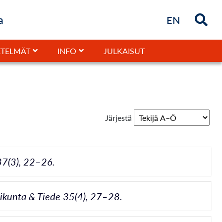
a
Briefly in
EN
JULKAISUT
TELMÄT
INFO
Järjestä
 37(3), 22–26.
iikunta & Tiede 35(4), 27–28.