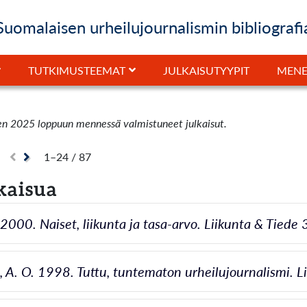
Suomalaisen urheilujournalismin bibliografi
JULKAISUTYYPIT
TUTKIMUSTEEMAT
MENE
en 2025 loppuun mennessä valmistuneet julkaisut.
1–24 / 87
kaisua
. 2000. Naiset, liikunta ja tasa-arvo. Liikunta & Tiede
 A. O. 1998. Tuttu, tuntematon urheilujournalismi. L