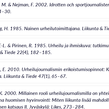
, M. & Nejman, F. 2002. Idrotten och sportjournalister
24–30.
, H. 1985. Nainen urheilutoimittajana. Liikunta & T
 E-L. & Pirinen, R. 1985. Urheilu ja ihmiskuva: tutkim
 & Tiede 22(4), 182–185.
 E. 2010. Urheilujournalismin erikoistumisopinnot: K
a. Liikunta & Tiede 47(1), 65–67.
 K. 2000. Millainen rooli urheilujournalismilla on yht
a huomisen hyvinvointi: Miten liikunta lisää mahdoll
inen katsaus II. Jyväskylä: Likes, 273–284.