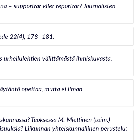
na – supportrar eller reportrar? Journalisten
iede 22(4), 178–181.
us urheilulehtien välittämästä ihmiskuvasta.
äytäntö opettaa, mutta ei ilman
eiskunnassa? Teoksessa M. Miettinen (toim.)
isuuksia? Liikunnan yhteiskunnallinen perustelu: