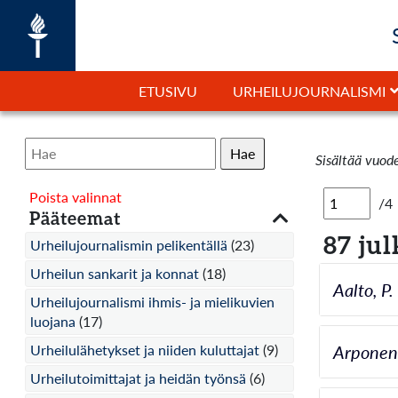
ETUSIVU
URHEILUJOURNALISMI
Hae
Sisältää vuod
Poista valinnat
/4
Pääteemat
87 jul
Urheilujournalismin pelikentällä
(23)
Urheilun sankarit ja konnat
(18)
Aalto, P
Urheilujournalismi ihmis- ja mielikuvien
luojana
(17)
Urheilulähetykset ja niiden kuluttajat
(9)
Arponen,
Urheilutoimittajat ja heidän työnsä
(6)