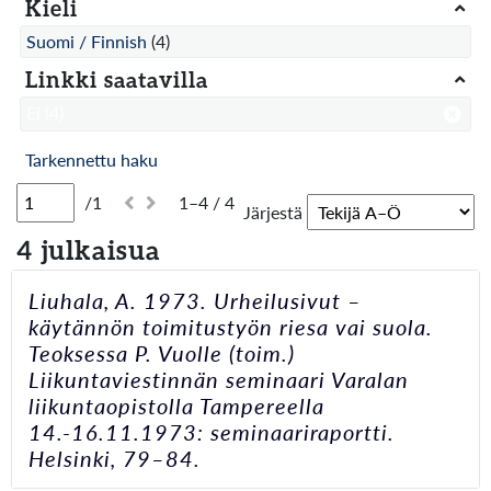
Kieli
Suomi / Finnish
(4)
Linkki saatavilla
Ei
(4)
Tarkennettu haku
/1
1–4 / 4
Järjestä
4 julkaisua
Liuhala, A. 1973. Urheilusivut –
käytännön toimitustyön riesa vai suola.
Teoksessa P. Vuolle (toim.)
Liikuntaviestinnän seminaari Varalan
liikuntaopistolla Tampereella
14.-16.11.1973: seminaariraportti.
Helsinki, 79–84.