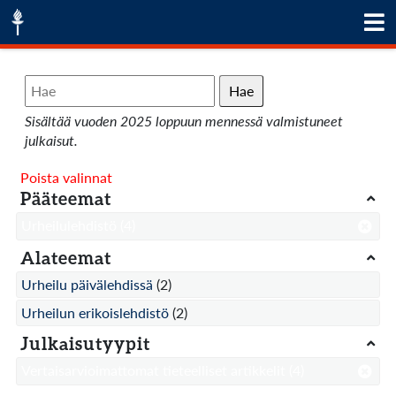
Hae
Sisältää vuoden 2025 loppuun mennessä valmistuneet
julkaisut.
Poista valinnat
Pääteemat
Urheilulehdistö
(4)
Alateemat
Urheilu päivälehdissä
(2)
Urheilun erikoislehdistö
(2)
Julkaisutyypit
Vertaisarvioimattomat tieteelliset artikkelit
(4)