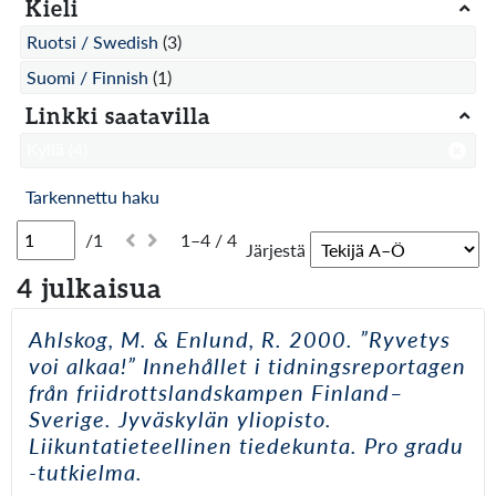
Kieli
Ruotsi / Swedish
(3)
Suomi / Finnish
(1)
Linkki saatavilla
Kyllä
(4)
Tarkennettu haku
/1
1–4 / 4
Järjestä
4 julkaisua
Ahlskog, M. & Enlund, R. 2000. ”Ryvetys
voi alkaa!” Innehållet i tidningsreportagen
från friidrottslandskampen Finland–
Sverige. Jyväskylän yliopisto.
Liikuntatieteellinen tiedekunta. Pro gradu
-tutkielma.