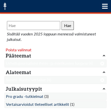
Hae
Sisältää vuoden 2025 loppuun mennessä valmistuneet
julkaisut.
Poista valinnat
Pääteemat
Urheilujournalismi ihmis- ja mielikuvien luojana
(4)
Alateemat
Suomi–Ruotsi vertailut
(4)
Julkaisutyypit
Pro gradu -tutkielmat
(3)
Vertaisarvioidut tieteelliset artikkelit
(1)