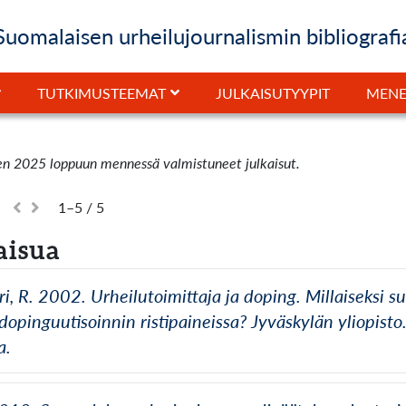
Suomalaisen urheilujournalismin bibliografi
JULKAISUTYYPIT
TUTKIMUSTEEMAT
MENE
en 2025 loppuun mennessä valmistuneet julkaisut.
1–5 / 5
aisua
ri, R. 2002. Urheilutoimittaja ja doping. Millaiseksi 
 dopinguutisoinnin ristipaineissa? Jyväskylän yliopist
a.