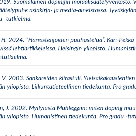
2019. Suomalainen dopingin moraalisäätelyverkosto. 
äätelypuhe asiakirja- ja media-aineistossa. Jyväskylän 
u -tutkielma.
 H. 2024. ”Harrastelijoiden puuhastelua”. Kari-Pekk
vissä lehtiartikkeleissa. Helsingin yliopisto. Humanist
ntutkielma.
 V. 2003. Sankareiden kiirastuli. Yleisaikakauslehtie
än yliopisto. Liikuntatieteellinen tiedekunta. Pro grad
, J. 2002. Myllylästä Mühleggiin: miten doping muut
än yliopisto. Humanistinen tiedekunta. Pro gradu -tut