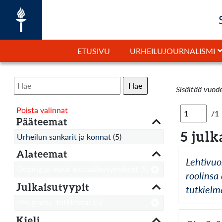
ETUSIVU
URHEILUJOURNALISMI
Hae
Sisältää vuod
Poista valinnat
/1
Pääteemat
5 julk
Urheilun sankarit ja konnat
(5)
Alateemat
Lehtivuo
Doping ja muut moraalikysymykset
(5)
roolinsa
Julkaisutyypit
tutkielm
Pro gradu -tutkielmat
(5)
Kieli