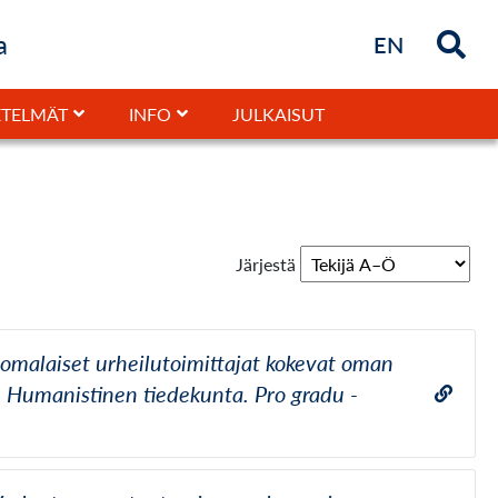
a
Briefly in
EN
JULKAISUT
TELMÄT
INFO
Järjestä
suomalaiset urheilutoimittajat kokevat oman
o. Humanistinen tiedekunta. Pro gradu -