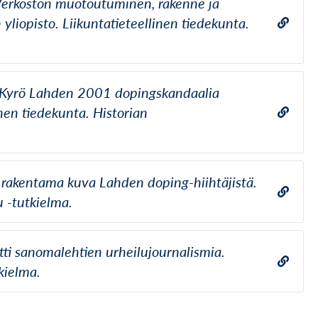
Verkoston muotoutuminen, rakenne ja
yliopisto. Liikuntatieteellinen tiedekunta.
a Kyrö Lahden 2001 dopingskandaalia
inen tiedekunta. Historian
n rakentama kuva Lahden doping-hiihtäjistä.
u -tutkielma.
ti sanomalehtien urheilujournalismia.
kielma.