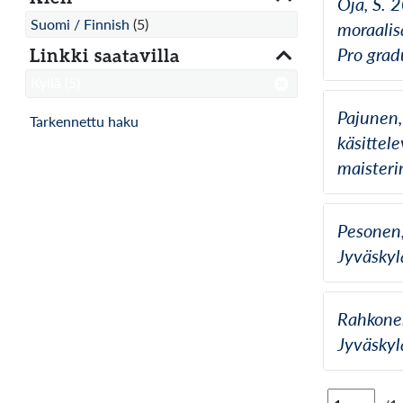
Oja, S. 
Suomi / Finnish
(5)
moraalis
Pro grad
Linkki saatavilla
Kyllä
(5)
Pajunen,
Tarkennettu haku
käsittele
maisteri
Pesonen,
Jyväskyl
Rahkonen
Jyväskyl