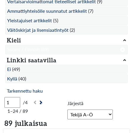
Vertaisarvioimattomat tieteelliset artikkelit
(9)
Ammattiyhteisölle suunnatut artikkelit
(7)
Yleistajuiset artikkelit
(5)
Väitöskirjat ja lisensiaatintyöt
(2)
Kieli
Suomi / Finnish
(89)
Linkki saatavilla
Ei
(49)
Kyllä
(40)
Tarkennettu haku
/4
Järjestä
1–24 / 89
89 julkaisua