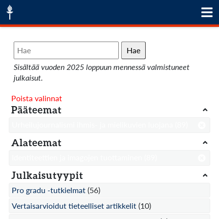
Hae
Sisältää vuoden 2025 loppuun mennessä valmistuneet
julkaisut.
Poista valinnat
Pääteemat
Urheilujournalismi ihmis- ja mielikuvien luojana
(89)
Alateemat
Identiteettien ja imagojen tuottaminen
(89)
Julkaisutyypit
Pro gradu -tutkielmat
(56)
Vertaisarvioidut tieteelliset artikkelit
(10)